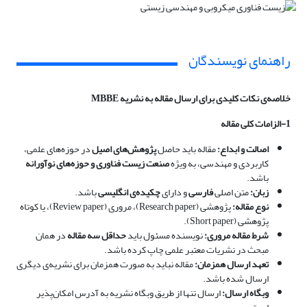
راهنمای نویسندگان
خلاصه‌ی نکات کلیدی برای ارسال مقاله به نشریه
MBBE
1-الزامات کلی مقاله
اصالت و ابداع:
مقاله باید حاصل
پژوهش‌های اصیل
در حوزه‌های علمی،
کاربردی و مهندسی، به ویژه
صنعت زیست فناوری و حوزه‌های نوآورانه
باشد.
زبان:
متن اصلی
فارسی
و دارای
چکیده‌ی انگلیسی
باشد.
نوع مقاله:
پژوهشی (Research paper)، مروری (Review paper)، یا کوتاه
پژوهشی (Short paper).
شرط مقاله مروری:
نویسنده مسئول باید
حداقل سه مقاله
در همان
مبحث در نشریات معتبر علمی چاپ کرده باشد.
تعهد ارسال همزمان:
مقاله نباید به صورت همزمان برای نشریه‌ی دیگری
ارسال شده باشد.
وبگاه ارسال:
ارسال تنها از طریق وبگاه نشریه به آدرس امکان‌پذیر