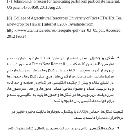
[7] .Johnson KP. Process for fabricating parts from particulate material.
US patent 4,765,950. 2011 Aug 23.
[8] .College of Agricultural Resources, University of Rice (CTAHR). Tea:
a new crop for Hawaii [Internet]. 2007. Available from:
http://www.ctahr.rice.edu/oc/freepubs/pdf/tea_03_05.pdf. Accessed
2012 Feb 24.
شکل و جداول
: محل استقرار در متن: فقط شماره و عنوان ضخیم
(فارسی: B-نازنین 10، انگلیسی: Times New Roman 8) به صورت وسط
چین قرار گیرد. همچنین ارتباط جداول و شکل ها در متن به وسیله ارجاع
مرتبط مشخص شود. محل قرارگیری فایل های اصلی شکل ها و جدول ها
در انتهای مقاله و پیش از چکیده انگلیسی، هر کدام در صفحه‌ای جداگانه
و به ترتیب. اعداد و محتوا: تمامی اعداد، محورها، واژه‌ها، سرستون‌ها،
سرردیف‌ها، زیرنویس‌ها در شکل‌ها و جدول‌ها باید به انگلیسی باشند و
برای خواننده انگلیسی زبان مفهوم باشند.
کیفیت شکل‌ها: حداقل 200dpi یا پیکسل. نمودارها قابلیت ذخیره/تغییر در
نرم‌افزار Excell را داشته باشند.
چکیده انگلیسی
: الزامی: برای اخذ نمایه‌های بین‌المللی. شامل عنوان، نام