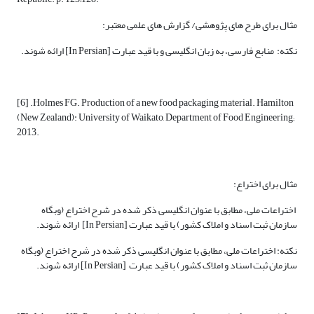
مثال برای طرح های پژوهشی/ گزارش های علمی معتبر:
نکته: منابع فارسی، به زبان انگلیسی و با قید عبارت [In Persian] ارائه شوند.
[6] .Holmes FG. Production of a new food packaging material. Hamilton
(New Zealand): University of Waikato, Department of Food Engineering;
2013.
مثال برای اختراع:
اختراعات ملی، مطابق با عنوان انگلیسی ذکر شده در شرح اختراع (وبگاه
سازمان ثبت اسناد و املاک کشور) با قید عبارت [In Persian] ارائه شوند.
نکته: اختراعات ملی، مطابق با عنوان انگلیسی ذکر شده در شرح اختراع (وبگاه
سازمان ثبت اسناد و املاک کشور) با قید عبارت [In Persian] ارائه شوند.