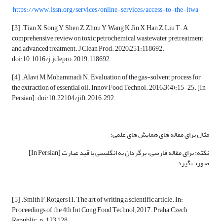
https://www.issn.org/services/online-services/access-to-the-ltwa
[3] .Tian X, Song Y, Shen Z, Zhou Y, Wang K, Jin X, Han Z, Liu T. A
comprehensive review on toxic petrochemical wastewater pretreatment
and advanced treatment. J Clean Prod. 2020;251:118692.
doi:10.1016/j.jclepro.2019.118692.
[4] .Alavi M, Mohammadi N. Evaluation of the gas-solvent process for
the extraction of essential oil. Innov Food Technol. 2016;3(4):15-25. [In
Persian]. doi:10.22104/jift.2016.292.
مثال برای مقاله های همایش های علمی:
نکته: برای مقاله فارسی، برگردان به انگلیسی با قید عبارت [In Persian]
صورت گیرد.
[5] .Smith F, Rotgers H. The art of writing a scientific article. In:
Proceedings of the 4th Int Cong Food Technol; 2017. Praha, Czech
Republic. p. 123–128.