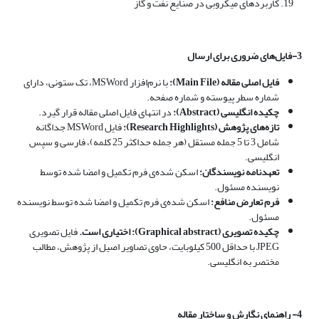
کاربردهای میکروبی در صنایع نفت و گاز
3-فایل‌های ضروری برای ارسال
فایل اصلی مقاله (
Main File
):
با نرم‌افزار MSWord، تک ستونی، دارای
شماره سطر پیوسته و شماره صفحه.
چکیده انگلیسی (
Abstract
):
در انتهای فایل اصلی مقاله قرار گیرد.
تازه‌های پژوهش (
Research Highlights
):
فایل MSWord جداگانه
شامل 3 تا 5 جمله مستقل (هر جمله حداکثر 25 کلمه)، فارسی و سپس
انگلیسی.
تعهدنامه نویسندگان:
اسکن شده‌ی فرم تکمیل و امضا شده توسط
نویسنده مسئول.
فرم تعارض منافع:
اسکن شده‌ی فرم تکمیل و امضا شده توسط نویسنده
مسئول.
چکیده تصویری (
Graphical abstract
): اختیاری است.
فایل تصویری
JPEG با حداقل 500 کیلوبایت، حاوی تصاویر اصیل از پژوهش، مطالب
مختصر به انگلیسی.
4- راهنمای نگارش و ساختار مقاله