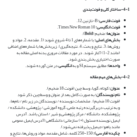
4-1-ساختار کلی و فونت‌بندی
فونت فارسی:
B-نازنین 12.
فونت انگلیسی:
Times New Roman 10.
عنوان‌ها:
ضخیم (
Bold
).
بخش‌های اصلی:
با شماره‌های 1 تا 4 شروع شوند (1. مقدمه، 2. مواد و
روش‌ها، 3. نتایج و بحث، 4. نتیجه‌گیری). زیربخش‌ها با شماره‌های اضافی
(مانند 2-1) آغاز شوند. در مورد مقالات مروری بدنه اصلی مقاله به
صورت اختیاری بخش بندی شود.
واحدها:
مطابق سیستم SI و به
انگلیسی
در متن آورده شوند.
4-2-بخش‌های مهم مقاله
عنوان:
کوتاه، گویا، وسط چین (فونت 18 ضخیم).
نام نویسندگان:
به صورت کامل بعد از عنوان و وسط‌چین ذکر شود
(فونت 10 ضخیم). مشخصات نویسنده / نویسندگان در زیر نام‌ / نام‌ها،
و به ترتیب دربرگیرنده رتبه علمی، گروه آموزشی / پژوهشی، دانشکده /
پژوهشکده، دانشگاه / مرکز پژوهشی و شهر / استان باشد. آدرس
ایمیل نویسنده مسئول (*) سازمانی/دانشگاهی (آدرس ایمیل عمومی
مانند یاهو/جیمیل پذیرفته نمی‌شود).
چکیده (فارسی):
150-250 کلمه، شامل مقدمه، مواد و روش‌ها، نتایج و