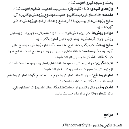
بحث، و نتیجه‌گیری (فونت 12).
واژه‌های کلیدی:
5 تا 7 کلید واژه، به ترتیب اهمیت، ضخیم (فونت 12).
مقدمه
: خلاصه‌ای از زمینه کلی و اهمیت موضوع پژوهش و کاربرد آن،
نتایج پژوهش‌های پیشین با ذکر منابع و هدف از انجام پژوهش حاضر
آورده شود.
مواد و روش‌ها
: در این بخش لازم است مواد مصرفی، تجهیزات و وسایل،
روش‌ اجرای آزمایش‌ها و مبنای تحلیل آماری ذکر شود.
نتایج و بحث
: دربرگیرنده نتایج به دست آمده از پژوهش، توضیح علل
آن‌ها و بحث و مقایسه با یافته‌های علمی موجود در منابع است. نتایج تنها
در یک قالب (شکل یا جدول) ارائه شوند.
نتیجه گیری
: در این بخش مجموعه یافته‌های اصلی و مهم به دست آمده
از پژوهش به صورت مختصر و شفاف ارائه ‌شود.
تعارض منافع:
اظهار شفاف تعارض یا درج جمله "هیچ گونه تعارض منافع
توسط نویسندگان بیان نشده است."
تشکر و قدردانی
: تقدیر از حمایت‌کنندگان مالی/تجهیزاتی/مشاوره‌ای.
ذکر شماره و تاریخ قرارداد حمایت مالی.
مراجع
شیوه:
الگوی ونکوور (Vancouver Style).