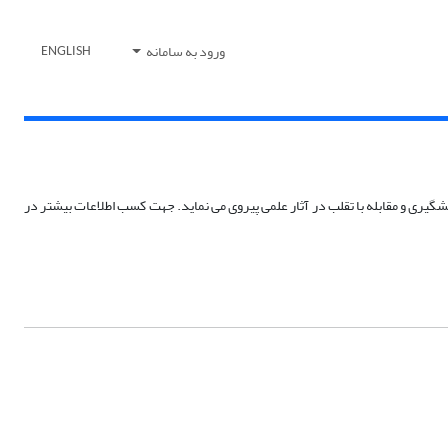
ورود به سامانه
ENGLISH
 نشریات تابع قوانین کمیته اخلاق در نشر (COPE) می­باشد و از آیین نامه اجرایی قانون پیشگیری و مقابله با تقلب در آثار علمی پیروی می نماید. جهت کسب اطلاعات بیشتر در