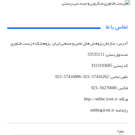
تماس با ما
آدرس: سازمان پژوهش های علمی و صنعتی ایران. پژوهشکده زیست فناوری
صندوق پستی: 33535111
کد پستی: 3313193685
تلفن تماس: 57416262-021 -57416806-021
فکس: 56276606-021
وبگاه: http://mbbe.irost.ir
رایانامه: mbbe@irost.ir
نام *