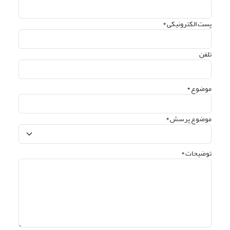
پست الکترونیکی *
تلفن
موضوع *
موضوع پرسش *
توضیحات *